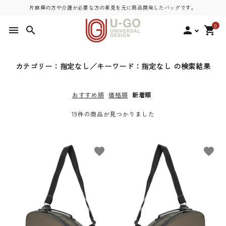
片麻痺の方や介護が必要な方の意見を元に商品開発したバッグです。
0
menu
search
person
shopping_cart
search
カテゴリー：指定なし／キーワード：指定なし の検索結果
おすすめ順
価格順
新着順
ACCOUNT MENU
ようこそ ゲスト 様
19件の商品が見つかりました
meeting_room
person
ログイン
新規会員登録
favorite
favorite
Smart Pro｜特別価格（在庫限
り）
NEW Smart Pro